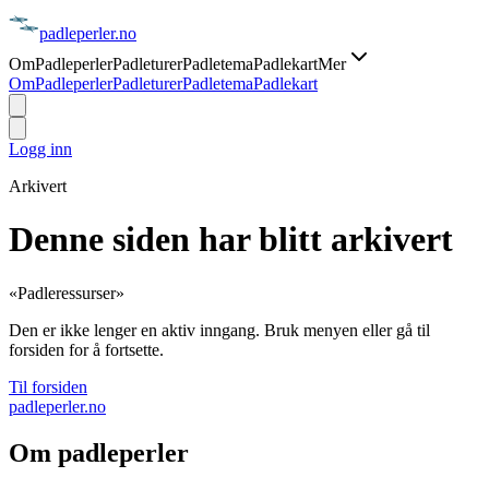
padle
perler
.no
Om
Padleperler
Padleturer
Padletema
Padlekart
Mer
Om
Padleperler
Padleturer
Padletema
Padlekart
Logg inn
Arkivert
Denne siden har blitt arkivert
«
Padleressurser
»
Den er ikke lenger en aktiv inngang. Bruk menyen eller gå til
forsiden for å fortsette.
Til forsiden
padle
perler
.no
Om padleperler