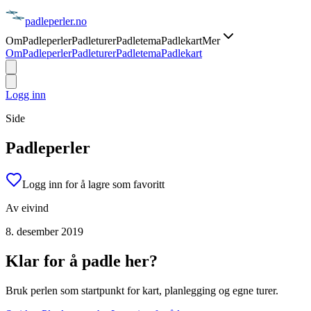
padle
perler
.no
Om
Padleperler
Padleturer
Padletema
Padlekart
Mer
Om
Padleperler
Padleturer
Padletema
Padlekart
Logg inn
Side
Padleperler
Logg inn for å lagre som favoritt
Av
eivind
8. desember 2019
Klar for å padle her?
Bruk perlen som startpunkt for kart, planlegging og egne turer.