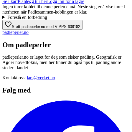
Se i kart
Planlegg tur her
Logg inn for å lagre
Ingen turer koblet til denne perlen ennå. Neste steg er å vise turer i
nærheten når Padlesammen-koblingen er klar.
Foreslå en forbedring
Støtt padleperler.no med VIPPS 608182
padle
perler
.no
Om padleperler
padleperler.no er laget for deg som elsker padling. Geografisk er
Agder hovedfokus, men her finner du også tips til padling andre
steder i landet.
Kontakt oss:
lars@verket.no
Følg med