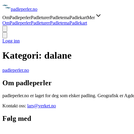
padle
perler
.no
Om
Padleperler
Padleturer
Padletema
Padlekart
Mer
Om
Padleperler
Padleturer
Padletema
Padlekart
Logg inn
Kategori:
dalane
padle
perler
.no
Om padleperler
padleperler.no er laget for deg som elsker padling. Geografisk er Agde
Kontakt oss:
lars@verket.no
Følg med