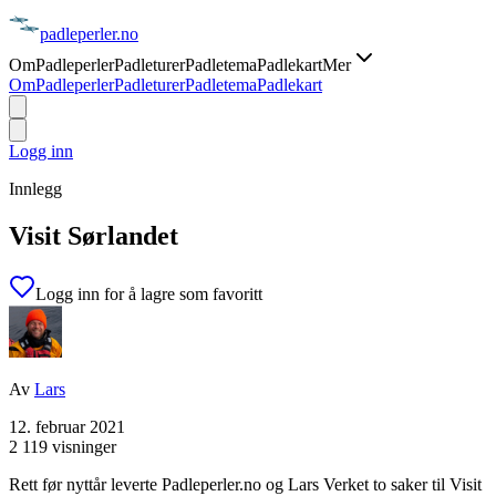
padle
perler
.no
Om
Padleperler
Padleturer
Padletema
Padlekart
Mer
Om
Padleperler
Padleturer
Padletema
Padlekart
Logg inn
Innlegg
Visit Sørlandet
Logg inn for å lagre som favoritt
Av
Lars
12. februar 2021
2 119 visninger
Rett før nyttår leverte Padleperler.no og Lars Verket to saker til Visit