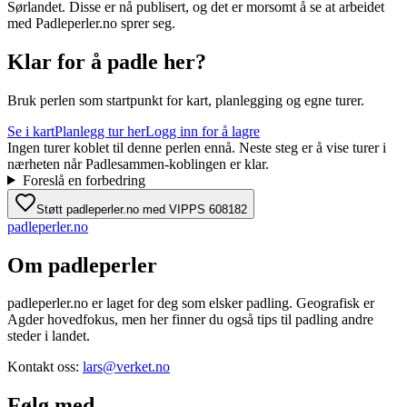
Sørlandet. Disse er nå publisert, og det er morsomt å se at arbeidet
med Padleperler.no sprer seg.
Klar for å padle her?
Bruk perlen som startpunkt for kart, planlegging og egne turer.
Se i kart
Planlegg tur her
Logg inn for å lagre
Ingen turer koblet til denne perlen ennå. Neste steg er å vise turer i
nærheten når Padlesammen-koblingen er klar.
Foreslå en forbedring
Støtt padleperler.no med VIPPS 608182
padle
perler
.no
Om padleperler
padleperler.no er laget for deg som elsker padling. Geografisk er
Agder hovedfokus, men her finner du også tips til padling andre
steder i landet.
Kontakt oss:
lars@verket.no
Følg med