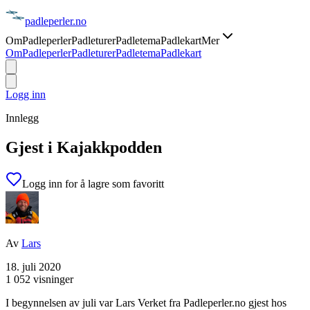
padle
perler
.no
Om
Padleperler
Padleturer
Padletema
Padlekart
Mer
Om
Padleperler
Padleturer
Padletema
Padlekart
Logg inn
Innlegg
Gjest i Kajakkpodden
Logg inn for å lagre som favoritt
Av
Lars
18. juli 2020
1 052 visninger
I begynnelsen av juli var Lars Verket fra Padleperler.no gjest hos