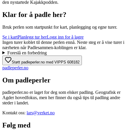
den nystartede Kajakkpodden.
Klar for å padle her?
Bruk perlen som startpunkt for kart, planlegging og egne turer.
Se i kart
Planlegg tur her
Logg inn for å lagre
Ingen turer koblet til denne perlen ennå. Neste steg er å vise turer i
nærheten når Padlesammen-koblingen er klar.
Foreslå en forbedring
Støtt padleperler.no med VIPPS 608182
padle
perler
.no
Om padleperler
padleperler.no er laget for deg som elsker padling. Geografisk er
Agder hovedfokus, men her finner du også tips til padling andre
steder i landet.
Kontakt oss:
lars@verket.no
Følg med