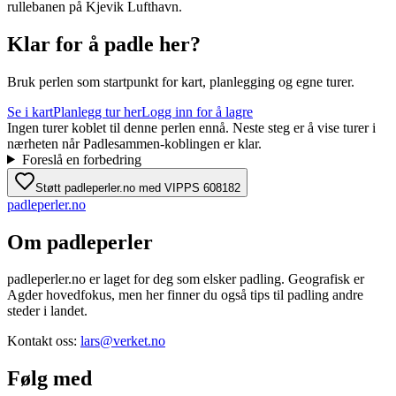
rullebanen på Kjevik Lufthavn.
Klar for å padle her?
Bruk perlen som startpunkt for kart, planlegging og egne turer.
Se i kart
Planlegg tur her
Logg inn for å lagre
Ingen turer koblet til denne perlen ennå. Neste steg er å vise turer i
nærheten når Padlesammen-koblingen er klar.
Foreslå en forbedring
Støtt padleperler.no med VIPPS 608182
padle
perler
.no
Om padleperler
padleperler.no er laget for deg som elsker padling. Geografisk er
Agder hovedfokus, men her finner du også tips til padling andre
steder i landet.
Kontakt oss:
lars@verket.no
Følg med