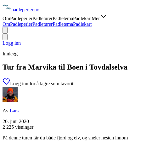
padle
perler
.no
Om
Padleperler
Padleturer
Padletema
Padlekart
Mer
Om
Padleperler
Padleturer
Padletema
Padlekart
Logg inn
Innlegg
Tur fra Marvika til Boen i Tovdalselva
Logg inn for å lagre som favoritt
Av
Lars
20. juni 2020
2 225 visninger
På denne turen får du både fjord og elv, og sneier nesten innom