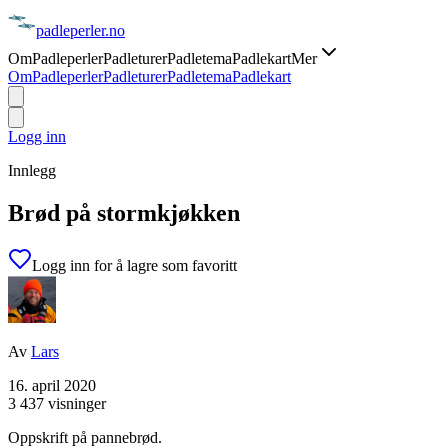
padle
perler
.no
Om
Padleperler
Padleturer
Padletema
Padlekart
Mer
Om
Padleperler
Padleturer
Padletema
Padlekart
Logg inn
Innlegg
Brød på stormkjøkken
Logg inn for å lagre som favoritt
Av
Lars
16. april 2020
3 437 visninger
Oppskrift på pannebrød.