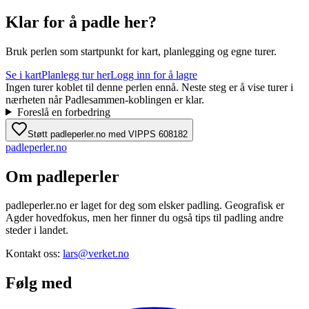
Klar for å padle her?
Bruk perlen som startpunkt for kart, planlegging og egne turer.
Se i kart
Planlegg tur her
Logg inn for å lagre
Ingen turer koblet til denne perlen ennå. Neste steg er å vise turer i
nærheten når Padlesammen-koblingen er klar.
Foreslå en forbedring
Støtt padleperler.no med VIPPS 608182
padle
perler
.no
Om padleperler
padleperler.no er laget for deg som elsker padling. Geografisk er
Agder hovedfokus, men her finner du også tips til padling andre
steder i landet.
Kontakt oss:
lars@verket.no
Følg med