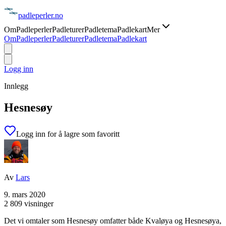
padle
perler
.no
Om
Padleperler
Padleturer
Padletema
Padlekart
Mer
Om
Padleperler
Padleturer
Padletema
Padlekart
Logg inn
Innlegg
Hesnesøy
Logg inn for å lagre som favoritt
Av
Lars
9. mars 2020
2 809 visninger
Det vi omtaler som Hesnesøy omfatter både Kvaløya og Hesnesøya,