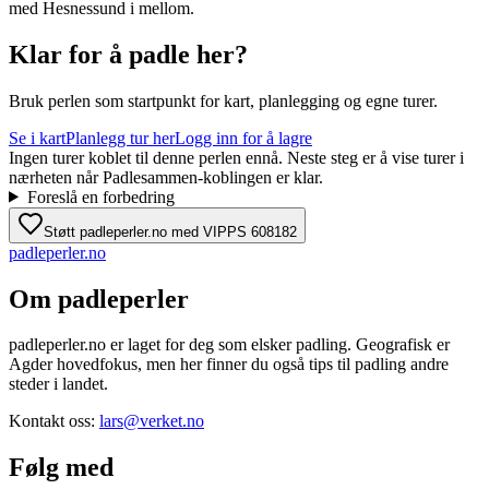
med Hesnessund i mellom.
Klar for å padle her?
Bruk perlen som startpunkt for kart, planlegging og egne turer.
Se i kart
Planlegg tur her
Logg inn for å lagre
Ingen turer koblet til denne perlen ennå. Neste steg er å vise turer i
nærheten når Padlesammen-koblingen er klar.
Foreslå en forbedring
Støtt padleperler.no med VIPPS 608182
padle
perler
.no
Om padleperler
padleperler.no er laget for deg som elsker padling. Geografisk er
Agder hovedfokus, men her finner du også tips til padling andre
steder i landet.
Kontakt oss:
lars@verket.no
Følg med