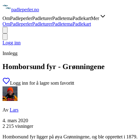
padle
perler
.no
Om
Padleperler
Padleturer
Padletema
Padlekart
Mer
Om
Padleperler
Padleturer
Padletema
Padlekart
Logg inn
Innlegg
Homborsund fyr - Grønningene
Logg inn for å lagre som favoritt
Av
Lars
4. mars 2020
2 215 visninger
Homborsund fyr ligger på øya Grønningene, og ble opprettet i 1879.