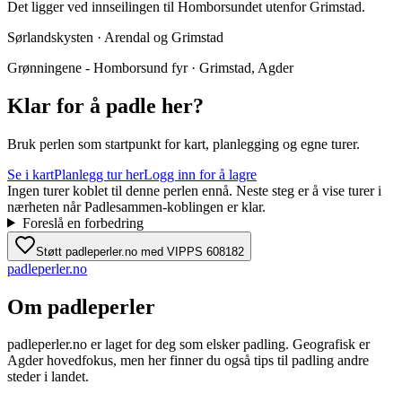
Det ligger ved innseilingen til Homborsundet utenfor Grimstad.
Sørlandskysten · Arendal og Grimstad
Grønningene - Homborsund fyr · Grimstad, Agder
Klar for å padle her?
Bruk perlen som startpunkt for kart, planlegging og egne turer.
Se i kart
Planlegg tur her
Logg inn for å lagre
Ingen turer koblet til denne perlen ennå. Neste steg er å vise turer i
nærheten når Padlesammen-koblingen er klar.
Foreslå en forbedring
Støtt padleperler.no med VIPPS 608182
padle
perler
.no
Om padleperler
padleperler.no er laget for deg som elsker padling. Geografisk er
Agder hovedfokus, men her finner du også tips til padling andre
steder i landet.