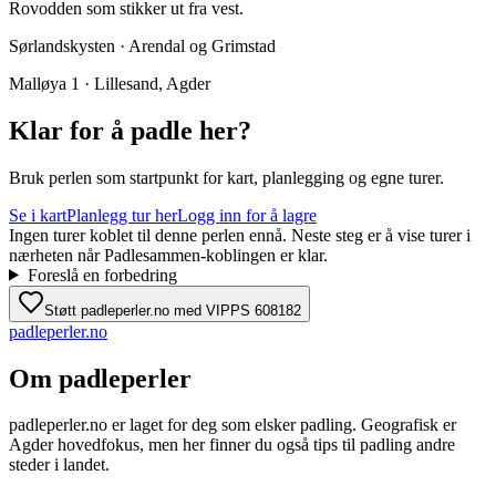
Rovodden som stikker ut fra vest.
Sørlandskysten · Arendal og Grimstad
Malløya 1 · Lillesand, Agder
Klar for å padle her?
Bruk perlen som startpunkt for kart, planlegging og egne turer.
Se i kart
Planlegg tur her
Logg inn for å lagre
Ingen turer koblet til denne perlen ennå. Neste steg er å vise turer i
nærheten når Padlesammen-koblingen er klar.
Foreslå en forbedring
Støtt padleperler.no med VIPPS 608182
padle
perler
.no
Om padleperler
padleperler.no er laget for deg som elsker padling. Geografisk er
Agder hovedfokus, men her finner du også tips til padling andre
steder i landet.