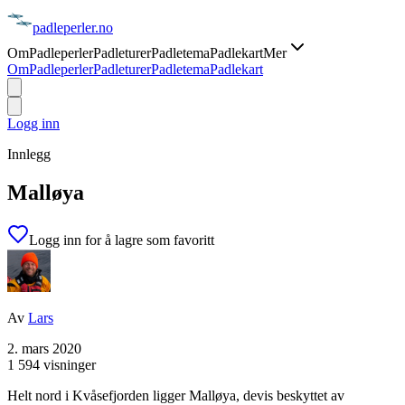
padle
perler
.no
Om
Padleperler
Padleturer
Padletema
Padlekart
Mer
Om
Padleperler
Padleturer
Padletema
Padlekart
Logg inn
Innlegg
Malløya
Logg inn for å lagre som favoritt
Av
Lars
2. mars 2020
1 594 visninger
Helt nord i Kvåsefjorden ligger Malløya, devis beskyttet av