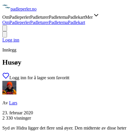
padle
perler
.no
Om
Padleperler
Padleturer
Padletema
Padlekart
Mer
Om
Padleperler
Padleturer
Padletema
Padlekart
Logg inn
Innlegg
Husøy
Logg inn for å lagre som favoritt
Av
Lars
23. februar 2020
2 330 visninger
Syd av Hidra ligger det flere små øyer. Den midterste av disse heter