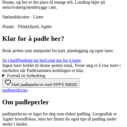
Husøy, og her er det plass til mange telt. Landing skjer på
stein/svaberg/steinbrygge i øst.
Sørlandskysten · Lister
Husøy · Flekkefjord, Agder
Klar for å padle her?
Bruk perlen som startpunkt for kart, planlegging og egne turer.
Se i kart
Planlegg tur her
Logg inn for å lagre
Ingen turer koblet til denne perlen ennå. Neste steg er å vise turer i
nærheten når Padlesammen-koblingen er klar.
Foreslå en forbedring
Støtt padleperler.no med VIPPS 608182
padle
perler
.no
Om padleperler
padleperler.no er laget for deg som elsker padling. Geografisk er
Agder hovedfokus, men her finner du også tips til padling andre
steder i landet.