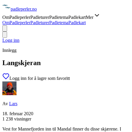
padle
perler
.no
Om
Padleperler
Padleturer
Padletema
Padlekart
Mer
Om
Padleperler
Padleturer
Padletema
Padlekart
Logg inn
Innlegg
Langskjeran
Logg inn for å lagre som favoritt
Av
Lars
18. februar 2020
1 238 visninger
Vest for Mannefjorden inn til Mandal finner du disse skjærene. I