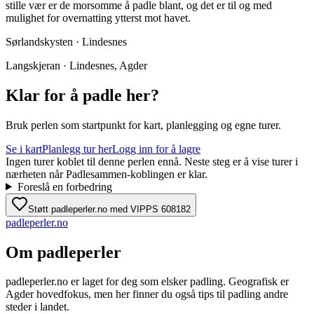
stille vær er de morsomme å padle blant, og det er til og med
mulighet for overnatting ytterst mot havet.
Sørlandskysten · Lindesnes
Langskjeran · Lindesnes, Agder
Klar for å padle her?
Bruk perlen som startpunkt for kart, planlegging og egne turer.
Se i kart
Planlegg tur her
Logg inn for å lagre
Ingen turer koblet til denne perlen ennå. Neste steg er å vise turer i
nærheten når Padlesammen-koblingen er klar.
Foreslå en forbedring
Støtt padleperler.no med VIPPS 608182
padle
perler
.no
Om padleperler
padleperler.no er laget for deg som elsker padling. Geografisk er
Agder hovedfokus, men her finner du også tips til padling andre
steder i landet.