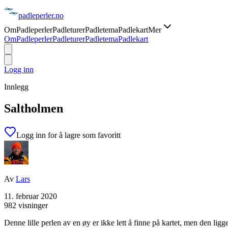
padle
perler
.no
Om
Padleperler
Padleturer
Padletema
Padlekart
Mer
Om
Padleperler
Padleturer
Padletema
Padlekart
Logg inn
Innlegg
Saltholmen
Logg inn for å lagre som favoritt
Av
Lars
11. februar 2020
982 visninger
Denne lille perlen av en øy er ikke lett å finne på kartet, men den ligg