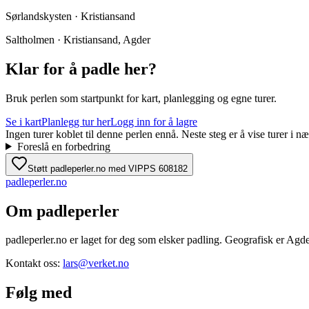
Sørlandskysten · Kristiansand
Saltholmen · Kristiansand, Agder
Klar for å padle her?
Bruk perlen som startpunkt for kart, planlegging og egne turer.
Se i kart
Planlegg tur her
Logg inn for å lagre
Ingen turer koblet til denne perlen ennå. Neste steg er å vise turer i
Foreslå en forbedring
Støtt padleperler.no med VIPPS 608182
padle
perler
.no
Om padleperler
padleperler.no er laget for deg som elsker padling. Geografisk er Agde
Kontakt oss:
lars@verket.no
Følg med