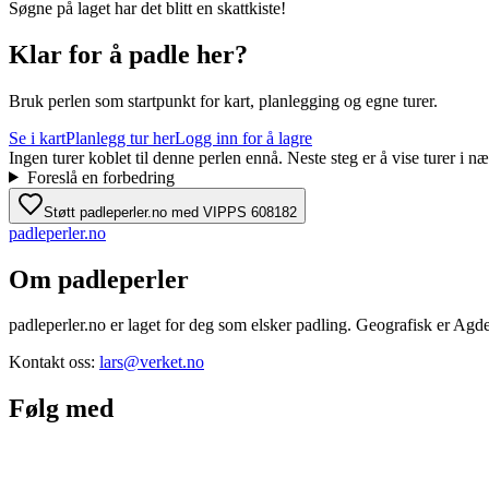
Søgne på laget har det blitt en skattkiste!
Klar for å padle her?
Bruk perlen som startpunkt for kart, planlegging og egne turer.
Se i kart
Planlegg tur her
Logg inn for å lagre
Ingen turer koblet til denne perlen ennå. Neste steg er å vise turer i
Foreslå en forbedring
Støtt padleperler.no med VIPPS 608182
padle
perler
.no
Om padleperler
padleperler.no er laget for deg som elsker padling. Geografisk er Agde
Kontakt oss:
lars@verket.no
Følg med