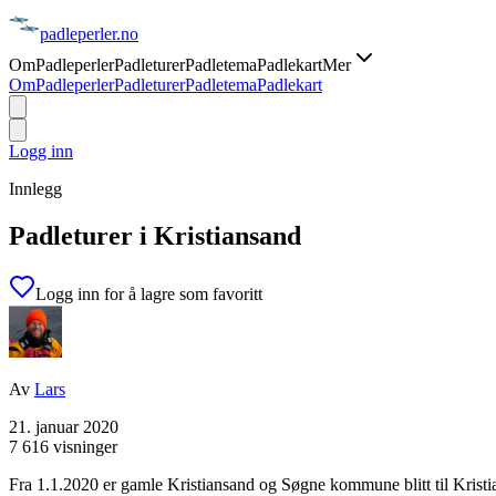
padle
perler
.no
Om
Padleperler
Padleturer
Padletema
Padlekart
Mer
Om
Padleperler
Padleturer
Padletema
Padlekart
Logg inn
Innlegg
Padleturer i Kristiansand
Logg inn for å lagre som favoritt
Av
Lars
21. januar 2020
7 616 visninger
Fra 1.1.2020 er gamle Kristiansand og Søgne kommune blitt til Krist