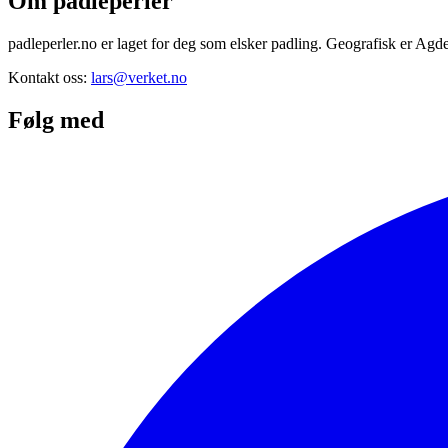
Om padleperler
padleperler.no er laget for deg som elsker padling. Geografisk er Agde
Kontakt oss:
lars@verket.no
Følg med