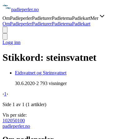
padle
perler
.no
Om
Padleperler
Padleturer
Padletema
Padlekart
Mer
Om
Padleperler
Padleturer
Padletema
Padlekart
Logg inn
Stikkord:
steinsvatnet
Eidsvatnet og Steinsvatnet
30.6.2020
·
2 793 visninger
‹
1
›
Side
1
av
1
(
1
artikler)
Vis per side:
10
20
50
100
padle
perler
.no