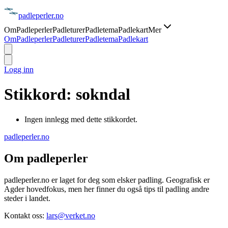
padle
perler
.no
Om
Padleperler
Padleturer
Padletema
Padlekart
Mer
Om
Padleperler
Padleturer
Padletema
Padlekart
Logg inn
Stikkord:
sokndal
Ingen innlegg med dette stikkordet.
padle
perler
.no
Om padleperler
padleperler.no er laget for deg som elsker padling. Geografisk er
Agder hovedfokus, men her finner du også tips til padling andre
steder i landet.
Kontakt oss:
lars@verket.no