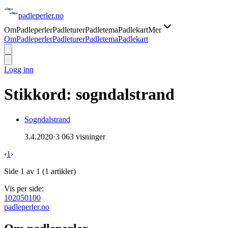
padle
perler
.no
Om
Padleperler
Padleturer
Padletema
Padlekart
Mer
Om
Padleperler
Padleturer
Padletema
Padlekart
Logg inn
Stikkord:
sogndalstrand
Sogndalstrand
3.4.2020
·
3 063 visninger
‹
1
›
Side
1
av
1
(
1
artikler)
Vis per side:
10
20
50
100
padle
perler
.no