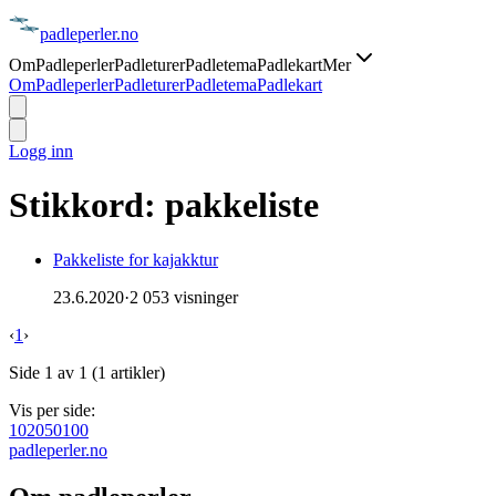
padle
perler
.no
Om
Padleperler
Padleturer
Padletema
Padlekart
Mer
Om
Padleperler
Padleturer
Padletema
Padlekart
Logg inn
Stikkord:
pakkeliste
Pakkeliste for kajakktur
23.6.2020
·
2 053 visninger
‹
1
›
Side
1
av
1
(
1
artikler)
Vis per side:
10
20
50
100
padle
perler
.no