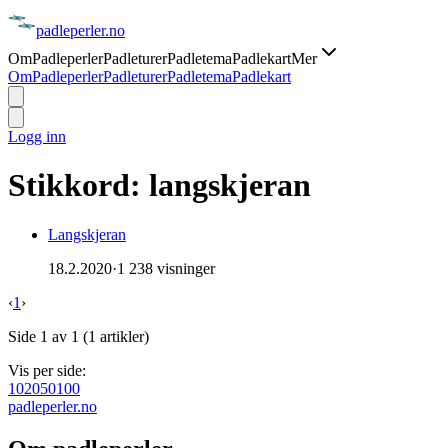
padle
perler
.no
Om
Padleperler
Padleturer
Padletema
Padlekart
Mer
Om
Padleperler
Padleturer
Padletema
Padlekart
Logg inn
Stikkord:
langskjeran
Langskjeran
18.2.2020
·
1 238 visninger
‹
1
›
Side
1
av
1
(
1
artikler)
Vis per side:
10
20
50
100
padle
perler
.no