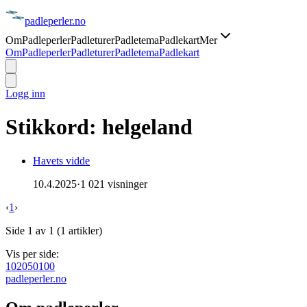
padle
perler
.no
Om
Padleperler
Padleturer
Padletema
Padlekart
Mer
Om
Padleperler
Padleturer
Padletema
Padlekart
Logg inn
Stikkord:
helgeland
Havets vidde
10.4.2025
·
1 021 visninger
‹
1
›
Side
1
av
1
(
1
artikler)
Vis per side:
10
20
50
100
padle
perler
.no